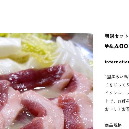
鴨鍋セット
¥4,400
Internatio
"国産あい
じをじっく
イタンスー
トで、お好
おいしくお
商品規格