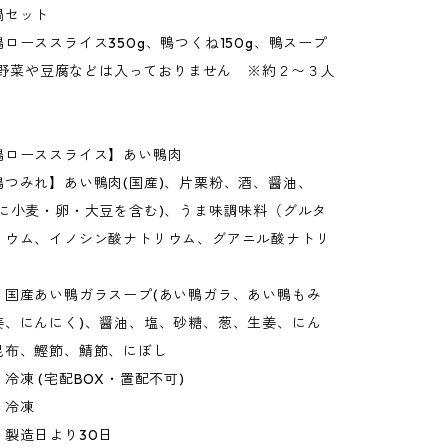
鍋セット
ローススライス350g、鴨つくね150g、鴨スープ
※野菜や豆腐などは入っておりません ※約２〜３人
：
鴨ローススライス】あい鴨肉
鴨つみれ】あい鴨肉(国産)、片栗粉、酒、醤油、
部に小麦・卵・大豆を含む)、うま味調味料（グルタ
リウム、イノシン酸ナトリウム、グアニル酸ナトリ
】国産あい鴨ガラスープ(あい鴨ガラ、あい鴨もみ
姜、にんにく)、醤油、塩、砂糖、葱、生姜、にん
昆布、鰹節、鯖節、にぼし
冷凍 (宅配BOX・置配不可)
：冷凍
：製造日より30日