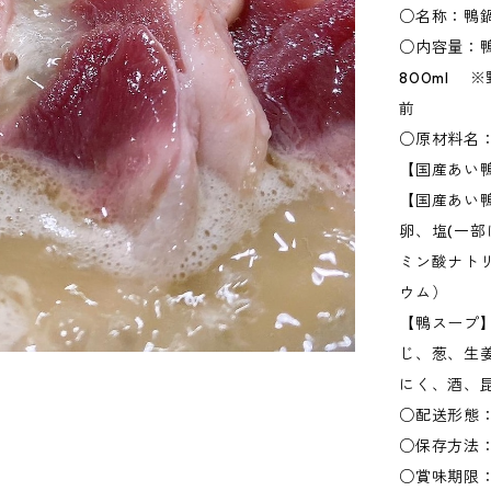
○名称：鴨
○内容量：鴨
800ml 
前
○原材料名
【国産あい
【国産あい
卵、塩(一
ミン酸ナト
ウム）
【鴨スープ
じ、葱、生
にく、酒、
○配送形態：
○保存方法
○賞味期限