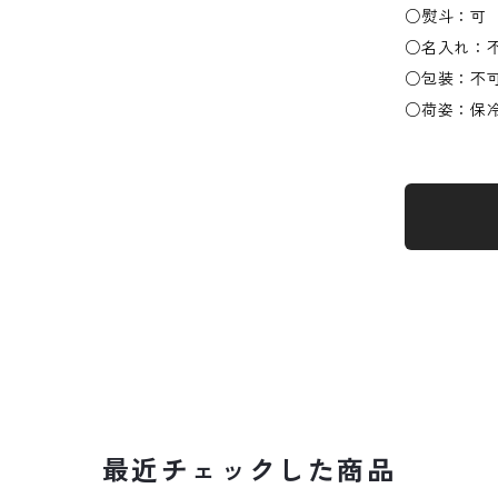
○熨斗：可
○名入れ：
○包装：不
○荷姿：保
最近チェックした商品