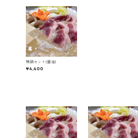
鴨鍋セット(醤油)
¥4,400