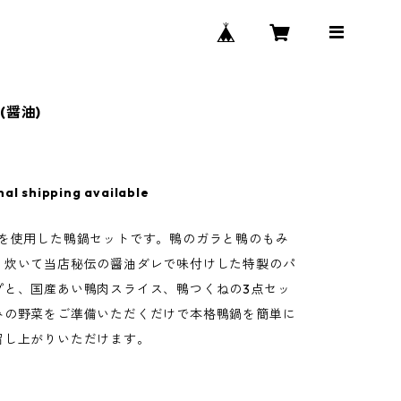
(醤油)
nal shipping available
鴨を使用した鴨鍋セットです。鴨のガラと鴨のもみ
り炊いて当店秘伝の醤油ダレで味付けした特製のパ
プと、国産あい鴨肉スライス、鴨つくねの3点セッ
みの野菜をご準備いただくだけで本格鴨鍋を簡単に
召し上がりいただけます。